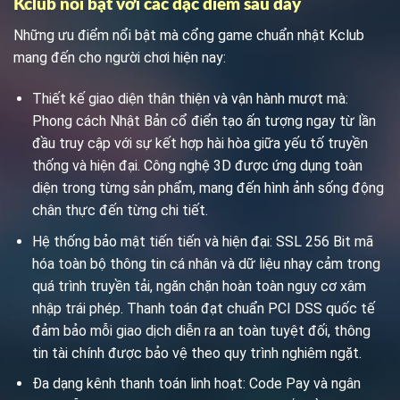
Kclub nổi bật với các đặc điểm sau đây
Những ưu điểm nổi bật mà cổng game chuẩn nhật Kclub
mang đến cho người chơi hiện nay:
Thiết kế giao diện thân thiện và vận hành mượt mà:
Phong cách Nhật Bản cổ điển tạo ấn tượng ngay từ lần
đầu truy cập với sự kết hợp hài hòa giữa yếu tố truyền
thống và hiện đại. Công nghệ 3D được ứng dụng toàn
diện trong từng sản phẩm, mang đến hình ảnh sống động
chân thực đến từng chi tiết.
Hệ thống bảo mật tiến tiến và hiện đại: SSL 256 Bit mã
hóa toàn bộ thông tin cá nhân và dữ liệu nhạy cảm trong
quá trình truyền tải, ngăn chặn hoàn toàn nguy cơ xâm
nhập trái phép. Thanh toán đạt chuẩn PCI DSS quốc tế
đảm bảo mỗi giao dịch diễn ra an toàn tuyệt đối, thông
tin tài chính được bảo vệ theo quy trình nghiêm ngặt.
Đa dạng kênh thanh toán linh hoạt: Code Pay và ngân