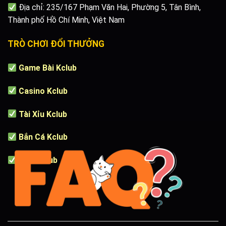
Địa chỉ:
235/167 Phạm Văn Hai, Phường 5, Tân Bình,
Thành phố Hồ Chí Minh, Việt Nam
TRÒ CHƠI ĐỔI THƯỞNG
Game Bài Kclub
Casino Kclub
Tài Xỉu Kclub
Bắn Cá Kclub
Slot Kclub